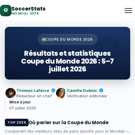
SoccerStats
⚽
MONDIAL 2026
Accueil
COUPE DU MONDE 2026
Blog
Résultats et statistiques
Coupe du Monde 2026 : 5–7
Casino
juillet 2026
Auteurs
Thomas Lefèvre
Camille Dubois
Rédacteur en chef
Vérification éditoriale
Mise à jour
07 juillet 2026
Où parier sur la Coupe du Monde
TOP 2026
Comparatif des meilleurs sites de paris sportifs pour le Mondial —