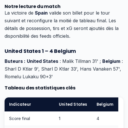
Notre lecture du match
La victoire de
Spain
valide son billet pour le tour
suivant et reconfigure la moitié de tableau final. Les
détails de possession, tirs et xG seront ajoutés dès la
disponibilité des feeds officiels.
United States 1 – 4 Belgium
Buteurs :
United States
: Malik Tillman 31' ;
Belgium
:
Sharl D Ktlar 9', Sharl D Ktlar 33', Hans Vanaken 57',
Romelu Lukaku 90+3'
Tableau des statistiques clés
Indicateur
United States
Belgium
Score final
1
4