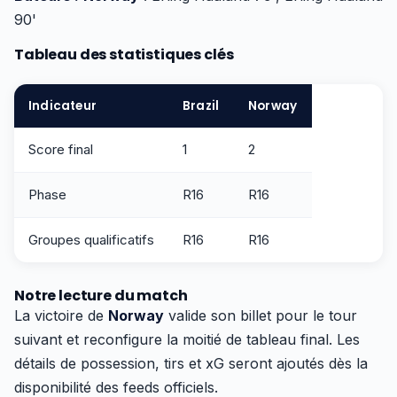
90'
Tableau des statistiques clés
Indicateur
Brazil
Norway
Score final
1
2
Phase
R16
R16
Groupes qualificatifs
R16
R16
Notre lecture du match
La victoire de
Norway
valide son billet pour le tour
suivant et reconfigure la moitié de tableau final. Les
détails de possession, tirs et xG seront ajoutés dès la
disponibilité des feeds officiels.