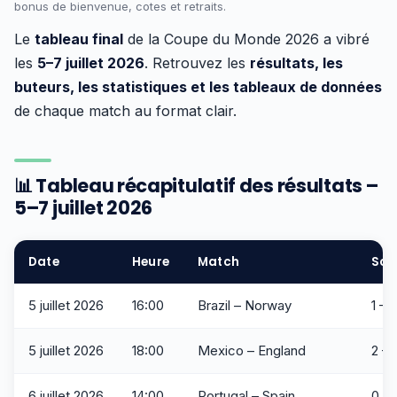
bonus de bienvenue, cotes et retraits.
Le
tableau final
de la Coupe du Monde 2026 a vibré
les
5–7 juillet 2026
. Retrouvez les
résultats, les
buteurs, les statistiques et les tableaux de données
de chaque match au format clair.
📊 Tableau récapitulatif des résultats –
5–7 juillet 2026
Date
Heure
Match
Sco
5 juillet 2026
16:00
Brazil – Norway
1 – 2
5 juillet 2026
18:00
Mexico – England
2 – 
6 juillet 2026
14:00
Portugal – Spain
0 – 