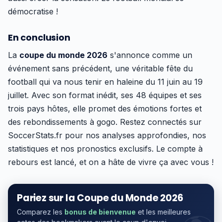
démocratise !
En conclusion
La
coupe du monde 2026
s'annonce comme un
événement sans précédent, une véritable fête du
football qui va nous tenir en haleine du 11 juin au 19
juillet. Avec son format inédit, ses 48 équipes et ses
trois pays hôtes, elle promet des émotions fortes et
des rebondissements à gogo. Restez connectés sur
SoccerStats.fr pour nos analyses approfondies, nos
statistiques et nos pronostics exclusifs. Le compte à
rebours est lancé, et on a hâte de vivre ça avec vous !
Pariez sur la Coupe du Monde 2026
Comparez les
bonus de bienvenue
et les meilleures