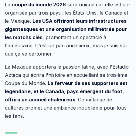
La
coupe du monde 2026
sera unique car elle est co-
organisée par trois pays : les États-Unis, le Canada et
le Mexique.
Les USA offriront leurs infrastructures
gigantesques et une organisation millimétrée pour
les matchs clés
, promettant un spectacle à
l'américaine. C'est un pari audacieux, mais je suis sûr
que ça va cartonner !
Le Mexique apportera la passion latine, avec l'Estadio
Azteca qui écrira l'histoire en accueillant sa troisième
Coupe du Monde.
La ferveur de ses supporters est
légendaire, et le Canada, pays émergent du foot,
offrira un accueil chaleureux
. Ce mélange de
cultures promet une ambiance inoubliable pour tous
les fans.